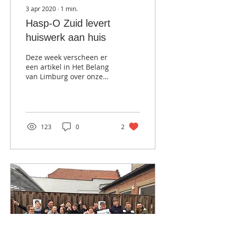
3 apr 2020
∙
1
min.
Hasp-O Zuid levert
huiswerk aan huis
Deze week verscheen er
een artikel in Het Belang
van Limburg over onze
manieren om tijdens
deze coronatijden in
contact te blijven met...
123
0
2