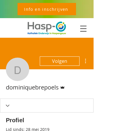
Info en inschrijven
Meer acties
Volgen
dominiquebrepoels
Beheerder
dominiquebrepoels
Profiel
Lid sinds: 28 mei 2019