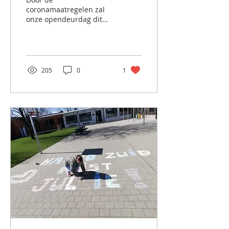
coronamaatregelen zal
onze opendeurdag dit
jaar waarschijnlijk niet
door kunnen gaan. Toch
benieuwd om onze
school in actie te...
205
0
1