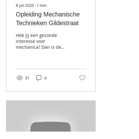
8 jun 2020
∙
1
min.
Opleiding Mechanische
Technieken Gildestraat
Heb jij een gezonde
interesse voor
mechanica? Dan is de
technische opleiding
Mechanische Technieken
misschien wel iets voor
jou? "Check"...
31
0