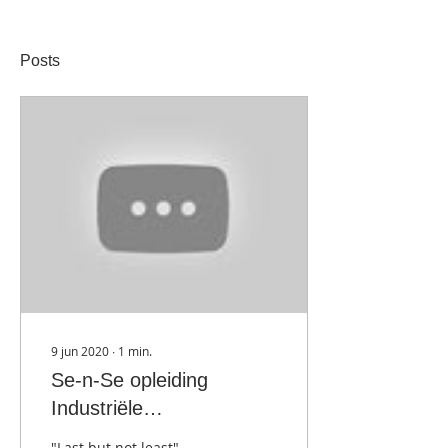
Posts
9 jun 2020
∙
1
min.
Se-n-Se opleiding
Industriële
Koeltechnieken
"Last but not least"