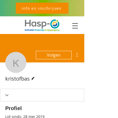
Info en inschrijven
Meer acties
Volgen
kristofbas
Schrijver
kristofbas
Profiel
Lid sinds: 28 mei 2019