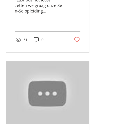
Gildestraat
zetten we graag onze Se-
n-Se opleiding
Industriële
Koeltechnieken even in
de kijker. Hieronder
kunnen jullie een...
51
0