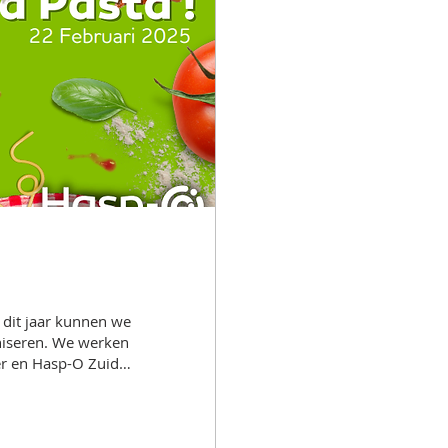
 dit jaar kunnen we
aniseren. We werken
r en Hasp-O Zuid.
en 17u30 en 20u00.
n de
tariaat. Daarnaast
plaatsen door een