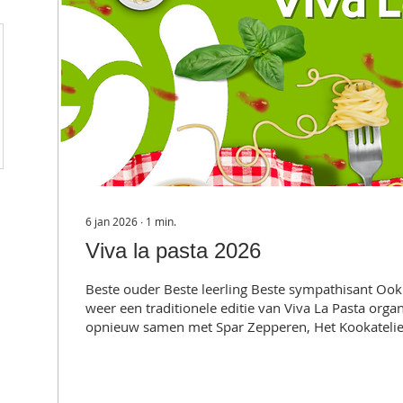
6 jan 2026
∙
1
min.
Viva la pasta 2026
Beste ouder Beste leerling Beste sympathisant Ook
weer een traditionele editie van Viva La Pasta org
opnieuw samen met Spar Zepperen, Het Kookatelie
Dit alles zal doorgaan op zaterdag 24 januari tuss
Je kan een bestelling plaatsen door het afknipstrookje va
uitnodiging terug te bezorgen aan het onthaalsecre
bieden we ook de mogelijkheid om je bestelling te 