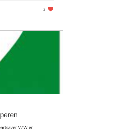
2
pperen
artsaver VZW en