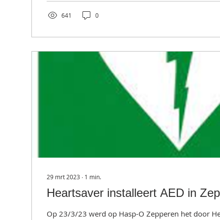
e-mail te sturen naar...
641
0
29 mrt 2023
∙
1
min.
Heartsaver installeert AED in Ze
Op 23/3/23 werd op Hasp-O Zepperen het door He