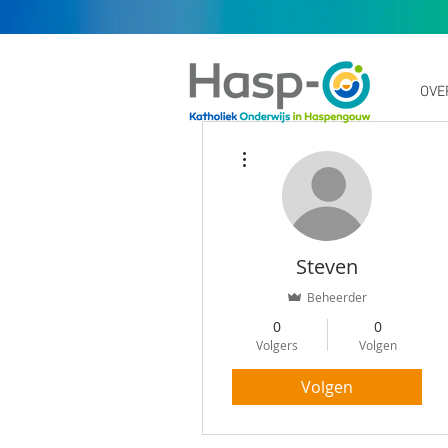
OVE
Meer acties
Steven
Beheerder
0
0
Volgers
Volgen
Volgen