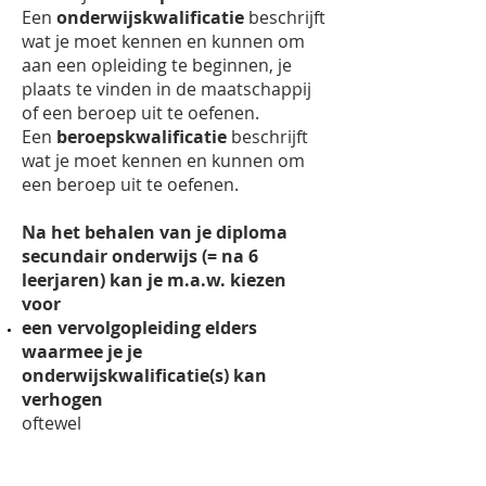
Een
onderwijskwalificatie
beschrijft
wat je moet kennen en kunnen om
aan een opleiding te beginnen, je
plaats te vinden in de maatschappij
of een beroep uit te oefenen.
Een
beroepskwalificatie
beschrijft
wat je moet kennen en kunnen om
een beroep uit te oefenen.
Na het behalen van je diploma
secundair onderwijs (= na 6
leerjaren) kan je m.a.w. kiezen
voor
een vervolgopleiding elders
waarmee je je
onderwijskwalificatie(s) kan
verhogen
oftewel
een vervolgopleiding (in Hasp-O)
waarmee je je