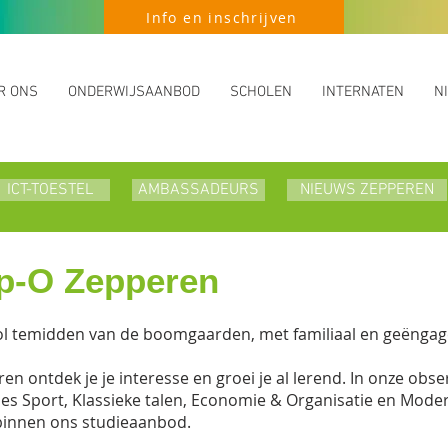
Info en inschrijven
R ONS
ONDERWIJSAANBOD
SCHOLEN
INTERNATEN
N
ICT-TOESTEL
AMBASSADEURS
AMBASSADEURS
NIEUWS ZEPPEREN
NIEUWS ZEPPEREN
SOCIAL
BE
sp-O Zepperen
hool temidden van de boomgaarden, met familiaal en geënga
en ontdek je je interesse en groei je al lerend. In onze ob
ties Sport, Klassieke talen, Economie & Organisatie en Mo
 binnen ons studieaanbod.