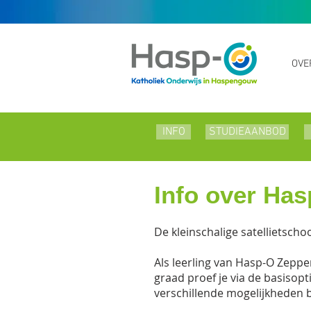
OVE
INFO
INFO
STUDIEAANBOD
STUDIEAANBOD
Info over Ha
De kleinschalige satellietsc
Als leerling van Hasp-O Zepper
graad proef je via de basisop
verschillende mogelijkheden