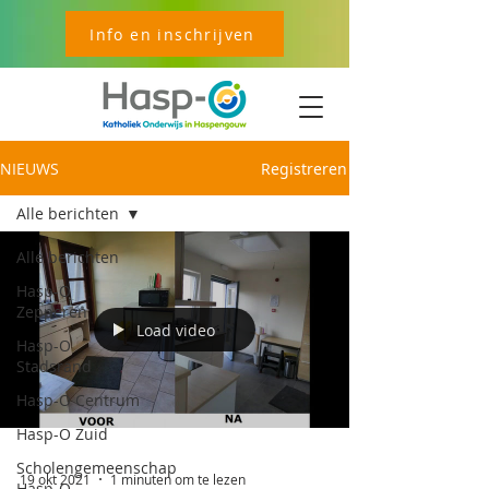
Info en inschrijven
NIEUWS
Registreren
Alle berichten
Alle berichten
Hasp-O
Zepperen
Load video
Hasp-O
Stadsrand
Hasp-O Centrum
Hasp-O Zuid
Scholengemeenschap
19 okt 2021
1 minuten om te lezen
Hasp-O