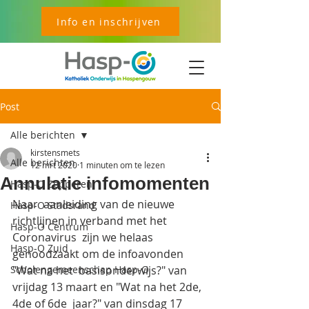
Info en inschrijven
Post
Alle berichten
kirstensmets
Alle berichten
12 mrt 2020
1 minuten om te lezen
Annulatie infomomenten
Hasp-O Zepperen
Naar  aanleiding van de nieuwe 
Hasp-O Stadsrand
richtlijnen in verband met het 
Hasp-O Centrum
Coronavirus  zijn we helaas 
Hasp-O Zuid
genoodzaakt om de infoavonden 
Scholengemeenschap Hasp-O
"Wat na het  basisonderwijs?" van 
vrijdag 13 maart en "Wat na het 2de, 
4de of 6de  jaar?" van dinsdag 17 