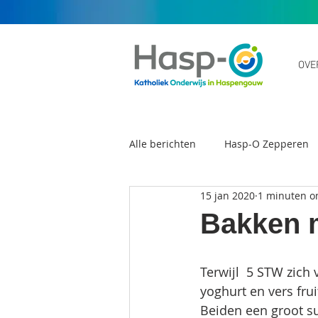
OVE
Alle berichten
Hasp-O Zepperen
15 jan 2020
1 minuten o
Scholengemeenschap Hasp-O
Bakken 
Terwijl  5 STW zich
yoghurt en vers fru
Beiden een groot su