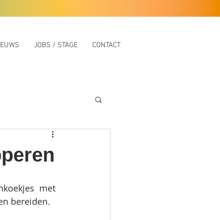
IEUWS
JOBS / STAGE
CONTACT
pperen
nkoekjes  met 
en bereiden. 