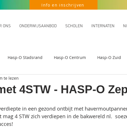
Info en inschrijven
R ONS
ONDERWIJSAANBOD
SCHOLEN
INTERNATEN
N
Hasp-O Stadsrand
Hasp-O Centrum
Hasp-O Zuid
m te lezen
met 4STW - HASP-O Ze
 verdiepte in een gezond ontbijt met havermoutpanne
it mag 4 STW zich verdiepen in de bakwereld nl.  soez
cces! 