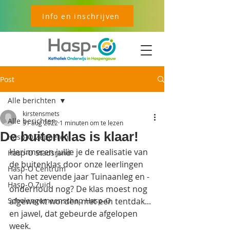
Info en inschrijven
Post
Alle berichten
kirstensmets
Alle berichten
31 aug 2022
1 minuten om te lezen
De buitenklas is klaar!
Hasp-O Zepperen
Herinneren jullie je de realisatie van 
Hasp-O Stadsrand
de buitenklas door onze leerlingen 
Hasp-O Centrum
van het zevende jaar Tuinaanleg en -
Hasp-O Zuid
onderhoud nog? De klas moest nog 
Scholengemeenschap Hasp-O
afgewerkt worden met een tentdak... 
en jawel, dat gebeurde afgelopen 
week. 