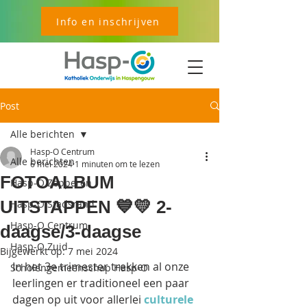
Info en inschrijven
Post
Alle berichten
Hasp-O Centrum
Alle berichten
6 mei 2024
1 minuten om te lezen
FOTOALBUM
Hasp-O Zepperen
UITSTAPPEN 💙💛 2-
Hasp-O Stadsrand
Hasp-O Centrum
daagse/3-daagse
Hasp-O Zuid
Bijgewerkt op:
7 mei 2024
In het 3e trimester trekken al onze 
Scholengemeenschap Hasp-O
leerlingen er traditioneel een paar 
dagen op uit voor allerlei 
culturele 