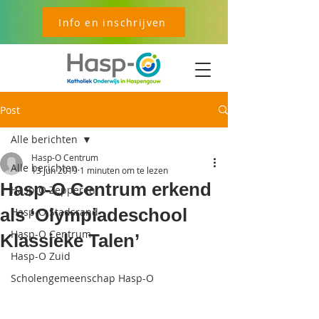
Info en inschrijven
Post
Alle berichten
Hasp-O Centrum
Alle berichten
13 jun 2019
1 minuten om te lezen
Hasp-O Centrum erkend
Hasp-O Zepperen
als ‘Olympiadeschool
Hasp-O Stadsrand
Hasp-O Centrum
Klassieke Talen’
Hasp-O Zuid
Scholengemeenschap Hasp-O