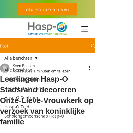
Info en inschrijven
Post
Alle berichten
Sven Boonen
Alle berichten
19 feb 2019
1 minuten om te lezen
Leerlingen Hasp-O
Hasp-O Zepperen
Stadsrand decoreren
Hasp-O Stadsrand
Hasp-O Centrum
Onze-Lieve-Vrouwkerk op
Hasp-O Zuid
verzoek van koninklijke
Scholengemeenschap Hasp-O
familie