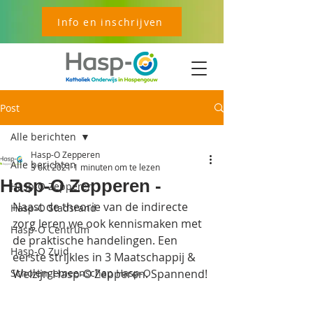
Info en inschrijven
Post
Alle berichten
Hasp-O Zepperen
Alle berichten
3 okt 2021
1 minuten om te lezen
Hasp-O Zepperen -
Hasp-O Zepperen
Naast de theorie van de indirecte 
Hasp-O Stadsrand
zorg leren we ook kennismaken met 
Hasp-O Centrum
de praktische handelingen. Een 
Hasp-O Zuid
eerste strijkles in 3 Maatschappij & 
Scholengemeenschap Hasp-O
Welzijn Hasp-O Zepperen. Spannend!