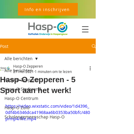
Info en inschrijven
Post
Alle berichten
Hasp-O Zepperen
Alle berichten
27 mei 2021
1 minuten om te lezen
Hasp-O Zepperen - 5
Hasp-O Zepperen
Sport aan het werk!
Hasp-O Stadsrand
Hasp-O Centrum
https://video.wixstatic.com/video/1d4396_
Hasp-O Zuid
0df4b6346dca41968aa6b0353ba50bfc/480
Scholengemeenschap Hasp-O
p/mp4/file.mp4