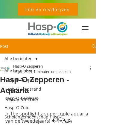
Info en inschrijven
Post
Alle berichten
Hasp-O Zepperen
Alle berichten
16 jun 2021
1 minuten om te lezen
Hasp-O Zepperen -
Hasp-O Zepperen
Aquaria
Hasp-O Stadsrand
Hasp-O Centrum
Ready for this? 
Hasp-O Zuid
In the spotlights: supercoole aquaria 
Scholengemeenschap Hasp-O
van de tweedejaars! 🐠🐟🐬🐳