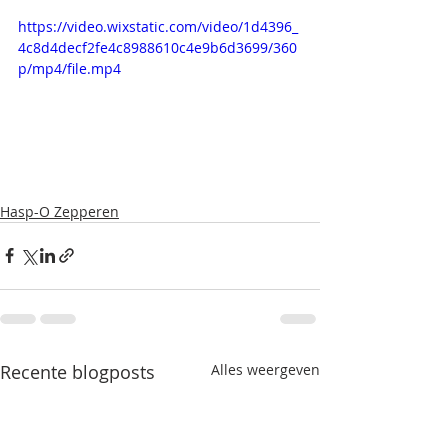
https://video.wixstatic.com/video/1d4396_
4c8d4decf2fe4c8988610c4e9b6d3699/360
p/mp4/file.mp4
Hasp-O Zepperen
Recente blogposts
Alles weergeven