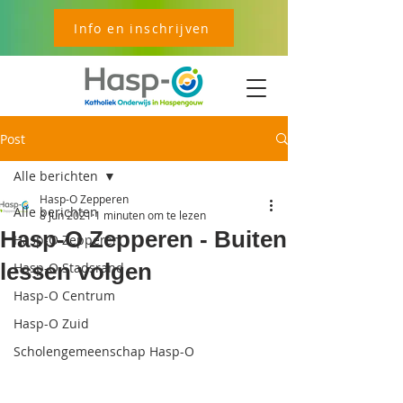
Info en inschrijven
Post
Alle berichten
Hasp-O Zepperen
Alle berichten
8 jun 2021
1 minuten om te lezen
Hasp-O Zepperen - Buiten
Hasp-O Zepperen
lessen volgen
Hasp-O Stadsrand
Hasp-O Centrum
Hasp-O Zuid
Scholengemeenschap Hasp-O