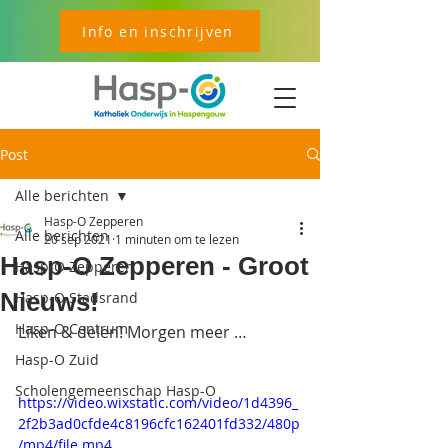
Info en inschrijven
Post
Alle berichten
Hasp-O Zepperen
Alle berichten
20 sep 2021
1 minuten om te lezen
Hasp-O Zepperen - Groot
Hasp-O Zepperen
Nieuws!
Hasp-O Stadsrand
Hasp-O Centrum
Liken & delen! Morgen meer …
Hasp-O Zuid
Scholengemeenschap Hasp-O
https://video.wixstatic.com/video/1d4396_
2f2b3ad0cfde4c8196cfc162401fd332/480p
/mp4/file.mp4