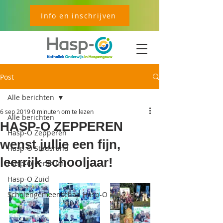
Info en inschrijven
Post
Alle berichten
6 sep 2019
0 minuten om te lezen
Alle berichten
HASP-O ZEPPEREN
Hasp-O Zepperen
wenst jullie een fijn,
Hasp-O Stadsrand
leerrijk schooljaar!
Hasp-O Centrum
Hasp-O Zuid
Scholengemeenschap Hasp-O