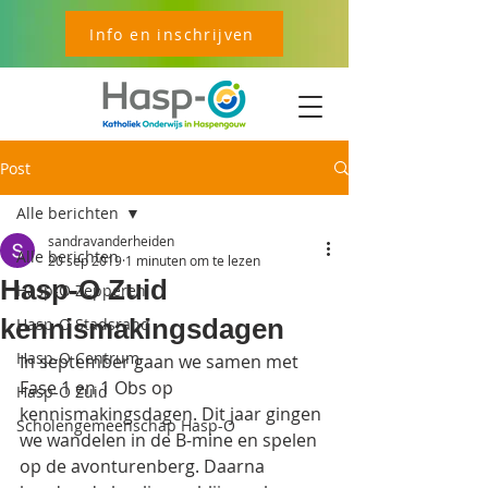
Info en inschrijven
Post
Alle berichten
sandravanderheiden
Alle berichten
20 sep 2019
1 minuten om te lezen
Hasp-O Zuid
Hasp-O Zepperen
kennismakingsdagen
Hasp-O Stadsrand
Hasp-O Centrum
In september gaan we samen met 
Fase 1 en 1 Obs op 
Hasp-O Zuid
kennismakingsdagen. Dit jaar gingen 
Scholengemeenschap Hasp-O
we wandelen in de B-mine en spelen 
op de avonturenberg. Daarna 