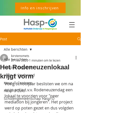
Info en inschrijven
Post
Alle berichten
kirstensmets
Alle berichten
27 nov 2020
1 minuten om te lezen
Het Rodeneuzenlokaal
Hasp-O Zepperen
krijgt vorm
Hasp-O Stadsrand
Hasp-O Centrum
Vorig schooljaar beslisten we om na 
onze actie t.v.v. Rodeneuzendag een 
Hasp-O Zuid
lokaal te voorzien voor "peer 
Scholengemeenschap Hasp-O
mediation bij jongeren". Het project 
werd op poten gezet en dus volgden 