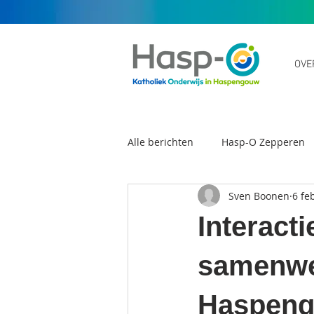
OVE
Alle berichten
Hasp-O Zepperen
Sven Boonen
6 fe
Scholengemeenschap Hasp-O
Interact
samenwe
Haspeng