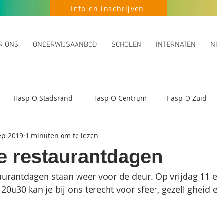
Info en inschrijven
R ONS
ONDERWIJSAANBOD
SCHOLEN
INTERNATEN
N
Hasp-O Stadsrand
Hasp-O Centrum
Hasp-O Zuid
ep 2019
1 minuten om te lezen
se restaurantdagen
taurantdagen staan weer voor de deur. Op vrijdag 11 e
20u30 kan je bij ons terecht voor sfeer, gezelligheid e