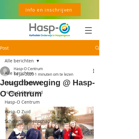
Info en inschrijven
Post
Alle berichten
Hasp-O Centrum
Alle berichten
14 jan 2020
1 minuten om te lezen
Jeugdbeweging @ Hasp-
Hasp-O Zepperen
O Centrum
Hasp-O Stadsrand
Hasp-O Centrum
Hasp-O Zuid
Scholengemeenschap Hasp-O