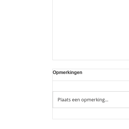
Opmerkingen
Plaats een opmerking...
Foto's 3-daagse @ Hasp-O
Centrum