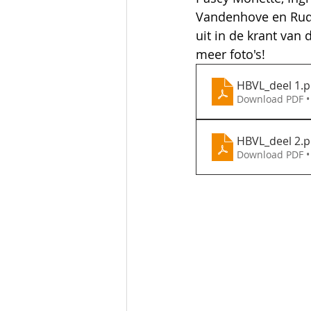
Vandenhove en Rudi 
uit in de krant van 
meer foto's!
HBVL_deel 1
.p
Download PDF •
HBVL_deel 2
.p
Download PDF •