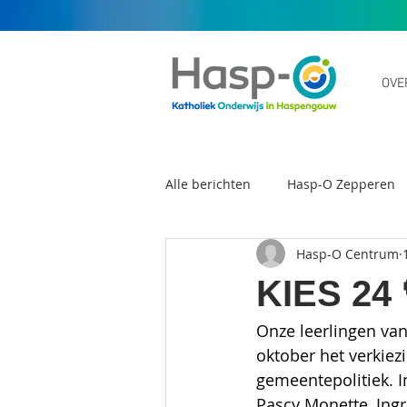
OVE
Alle berichten
Hasp-O Zepperen
Hasp-O Centrum
Scholengemeenschap Hasp-O
KIES 24 
Onze leerlingen va
oktober het verkiez
gemeentepolitiek. 
Pascy Monette, Ing