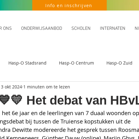
Info en inschrijven
R ONS
ONDERWIJSAANBOD
SCHOLEN
INTERNATEN
N
Hasp-O Stadsrand
Hasp-O Centrum
Hasp-O Zuid
13 okt 2024
1 minuten om te lezen
💙💛 Het debat van HBv
n het 6e jaar en de leerlingen van 7 duaal woonden o
ingsdebat bij tussen de Truiense kopstukken uit de 
Indra Dewitte modereerde het gesprek tussen Roosmar
rid Kempeneers, Günther Dauw (online), Marijn Ghys, 