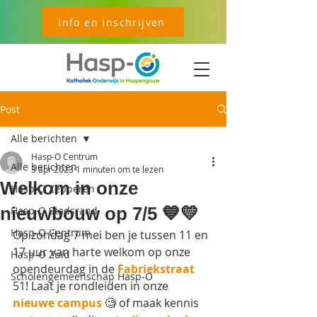
Info en inschrijven
Post
Alle berichten
Hasp-O Centrum
Alle berichten
3 apr 2023
1 minuten om te lezen
Welkom in onze
Hasp-O Zepperen
nieuwbouw op 7/5 💙💛
Hasp-O Stadsrand
Hasp-O Centrum
Op zondag 7 mei ben je tussen 11 en 
17 uur van harte welkom op onze 
Hasp-O Zuid
opendeurdag in de 
Fabriekstraat 
Scholengemeenschap Hasp-O
51! Laat je rondleiden in onze 
nieuwe campus 
🧐 of maak kennis 