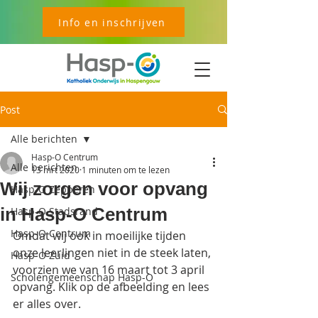
Info en inschrijven
Post
Alle berichten
Hasp-O Centrum
Alle berichten
13 mrt 2020
1 minuten om te lezen
Wij zorgen voor opvang
Hasp-O Zepperen
in Hasp-O Centrum
Hasp-O Stadsrand
Hasp-O Centrum
Omdat wij ook in moeilijke tijden 
onze leerlingen niet in de steek laten, 
Hasp-O Zuid
voorzien we van 16 maart tot 3 april 
Scholengemeenschap Hasp-O
opvang. Klik op de afbeelding en lees 
er alles over.