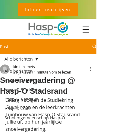
Info en inschrijven
Post
Alle berichten
kirstensmets
Alle berichten
31 jan 2024
1 minuten om te lezen
Snoeivergadering @
Hasp-O Zepperen
Hasp-O Stadsrand
Hasp-O Stadsrand
Hasp-O Centrum
Graag nodigen de Studiekring 
Guvelingen en de leerkrachten 
Hasp-O Zuid
Tuinbouw van Hasp-O Stadsrand 
Scholengemeenschap Hasp-O
jullie uit op hun jaarlijkse 
snoeivergadering.