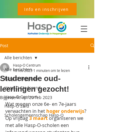
Info en inschrijven
Post
Alle berichten
Hasp-O Centrum
Alle berichten
10 feb 2023
1 minuten om te lezen
Studerende oud-
Hasp-O Zepperen
leerlingen gezocht!
Hasp-O Stadsrand
Hasp-O Centrum
Bijgewerkt op:
20 feb 2023
Wat mogen onze 6e- en 7e-jaars 
Hasp-O Zuid
verwachten in het 
hoger onderwijs
? 
Scholengemeenschap Hasp-O
Op vrijdag 
3 maart
 organiseren we 
met alle Hasp-O-scholen een 