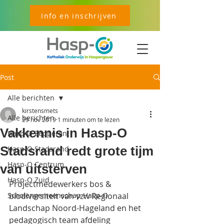
Info en inschrijven
Post
Alle berichten
kirstensmets
Alle berichten
29 nov 2019
1 minuten om te lezen
Vakkennis in Hasp-O
Hasp-O Zepperen
Stadsrand redt grote tijm
Hasp-O Stadsrand
Hasp-O Centrum
van uitsterven
Hasp-O Zuid
Projectmedewerkers bos & 
Scholengemeenschap Hasp-O
biodiversiteit van vzw Regionaal 
Landschap Noord-Hageland en het 
pedagogisch team afdeling  