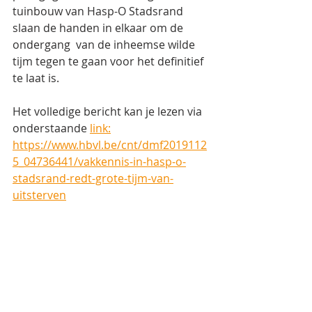
tuinbouw van Hasp-O Stadsrand 
slaan de handen in elkaar om de 
ondergang  van de inheemse wilde 
tijm tegen te gaan voor het definitief 
te laat is. 
Het volledige bericht kan je lezen via 
onderstaande 
link:
https://www.hbvl.be/cnt/dmf2019112
5_04736441/vakkennis-in-hasp-o-
stadsrand-redt-grote-tijm-van-
uitsterven