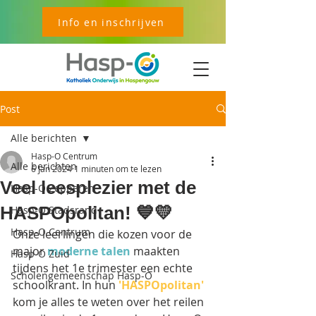
Info en inschrijven
Post
Alle berichten
Hasp-O Centrum
Alle berichten
6 jan 2024
1 minuten om te lezen
Veel leesplezier met de
Hasp-O Zepperen
HASPOpolitan! 💙💛
Hasp-O Stadsrand
Hasp-O Centrum
Onze leerlingen die kozen voor de 
major 
moderne talen
 maakten 
Hasp-O Zuid
tijdens het 1e trimester een echte 
Scholengemeenschap Hasp-O
schoolkrant. In hun 
'HASPOpolitan'
kom je alles te weten over het reilen 