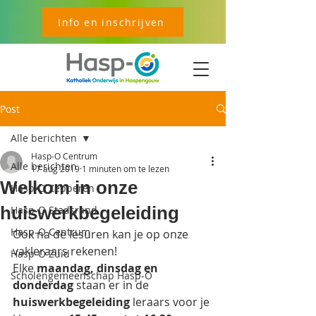
Info en inschrijven
Post
Alle berichten
Hasp-O Centrum
Alle berichten
17 aug 2019
1 minuten om te lezen
Welkom in onze
Hasp-O Zepperen
huiswerkbegeleiding
Hasp-O Stadsrand
Hasp-O Centrum
Ook na de lesuren kan je op onze 
vakleraars rekenen! 
Hasp-O Zuid
Elke 
maandag, dinsdag en 
Scholengemeenschap Hasp-O
donderdag 
staan er in de 
huiswerkbegeleiding
 leraars voor je 