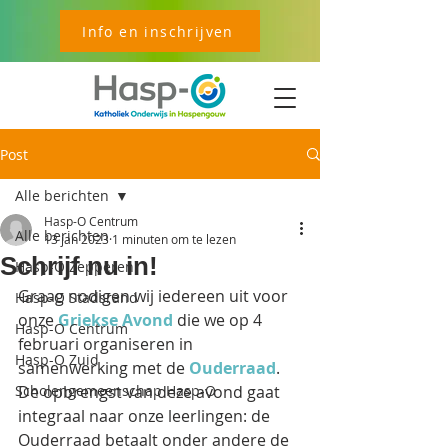
Info en inschrijven
Post
Alle berichten
Hasp-O Centrum
Alle berichten
13 jan 2023
1 minuten om te lezen
Schrijf nu in!
Hasp-O Zepperen
Graag nodigen wij iedereen uit voor 
Hasp-O Stadsrand
onze 
Griekse Avond
 die we op 4 
Hasp-O Centrum
februari organiseren in 
Hasp-O Zuid
samenwerking met de 
Ouderraad
. 
Scholengemeenschap Hasp-O
De opbrengst van deze avond gaat 
integraal naar onze leerlingen: de 
Ouderraad betaalt onder andere de 