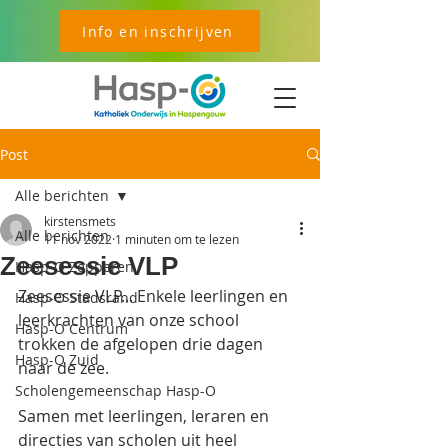
Info en inschrijven
Post
Alle berichten
kirstensmets
Alle berichten
11 nov 2022
1 minuten om te lezen
Zeesessie VLP
Hasp-O Zepperen
Zeesessie VLP... Enkele leerlingen en 
Hasp-O Stadsrand
leerkrachten van onze school 
Hasp-O Centrum
trokken de afgelopen drie dagen 
Hasp-O Zuid
naar de zee. 
Scholengemeenschap Hasp-O
Samen met leerlingen, leraren en 
directies van scholen uit heel 