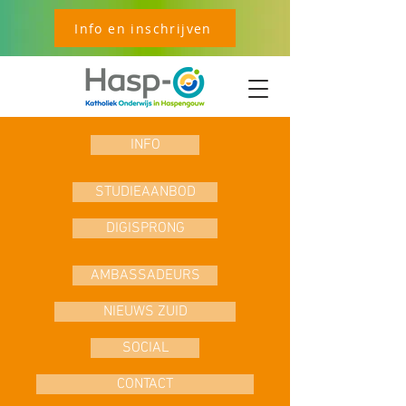
Info en inschrijven
INFO
STUDIEAANBOD
DIGISPRONG
AMBASSADEURS
NIEUWS ZUID
SOCIAL
CONTACT