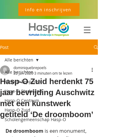
Info en inschrijven
Post
Alle berichten
dominiquebrepoels
Alle berichten
22 jan 2020
3 minuten om te lezen
Hasp-O Zuid herdenkt 75
Hasp-O Zepperen
jaar bevrijding Auschwitz
Hasp-O Stadsrand
Hasp-O Centrum
met een kunstwerk
Hasp-O Zuid
getiteld ‘De droomboom’
Scholengemeenschap Hasp-O
De droomboom
 is een monument, 