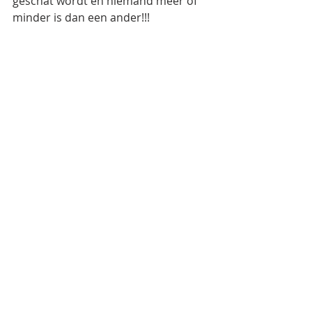
geschat wordt en niemand meer of 
minder is dan een ander!!! 