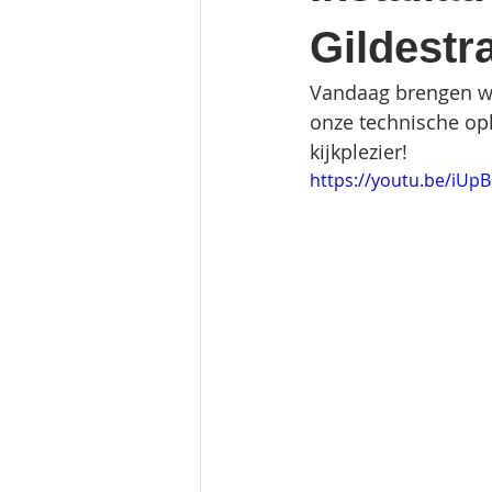
Gildestr
Vandaag brengen we 
onze technische ople
kijkplezier!
https://youtu.be/iUp