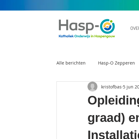
OVE
Alle berichten
Hasp-O Zepperen
kristofbas
5 jun 2
Scholengemeenschap Hasp-O
Opleidin
graad) e
Installa