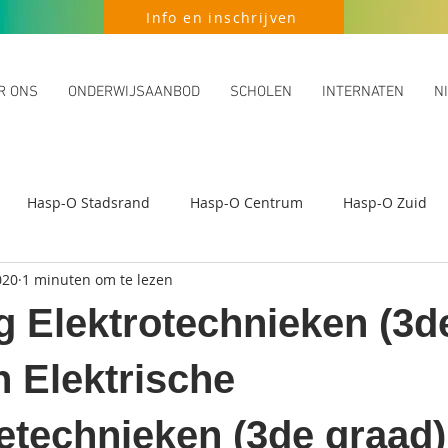
Info en inschrijven
R ONS
ONDERWIJSAANBOD
SCHOLEN
INTERNATEN
N
Hasp-O Stadsrand
Hasp-O Centrum
Hasp-O Zuid
020
1 minuten om te lezen
g Elektrotechnieken (3d
n Elektrische
tietechnieken (3de graad)