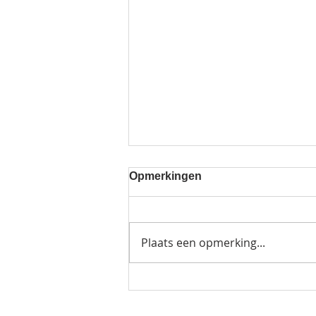
Opmerkingen
Plaats een opmerking...
Foto's 3-daagse @ Hasp-O
Centrum