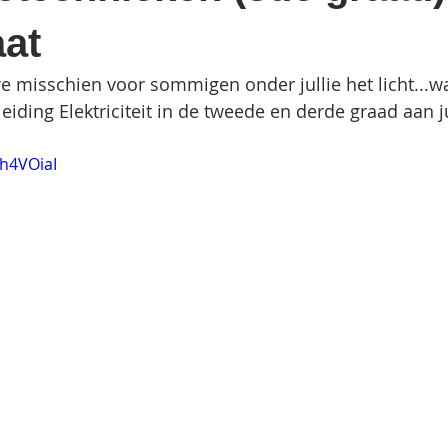
aat
misschien voor sommigen onder jullie het licht...wa
iding Elektriciteit in de tweede en derde graad aan ju
Bh4VOiaI