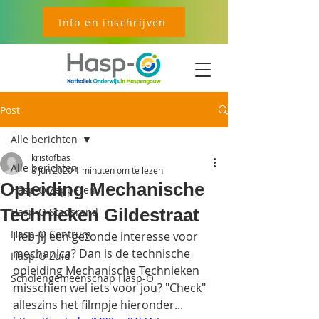
Info en inschrijven
Post
Alle berichten
kristofbas
Alle berichten
8 jun 2020
1 minuten om te lezen
Opleiding Mechanische
Hasp-O Zepperen
Technieken Gildestraat
Hasp-O Stadsrand
Hasp-O Centrum
Heb jij een gezonde interesse voor 
mechanica? Dan is de technische 
Hasp-O Zuid
opleiding Mechanische Technieken 
Scholengemeenschap Hasp-O
misschien wel iets voor jou? "Check" 
alleszins het filmpje hieronder...