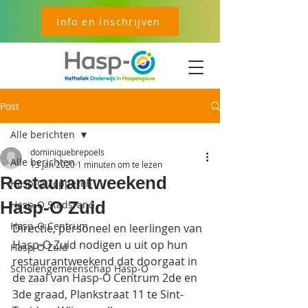
Info en inschrijven
Post
Alle berichten
dominiquebrepoels
Alle berichten
13 jan 2020
1 minuten om te lezen
Restaurantweekend
Hasp-O Zepperen
Hasp-O Zuid
Hasp-O Stadsrand
Hasp-O Centrum
Directie, personeel en leerlingen van 
Hasp-O Zuid nodigen u uit op hun 
Hasp-O Zuid
restaurantweekend dat doorgaat in 
Scholengemeenschap Hasp-O
de zaal van Hasp-O Centrum 2de en 
3de graad, Plankstraat 11 te Sint-